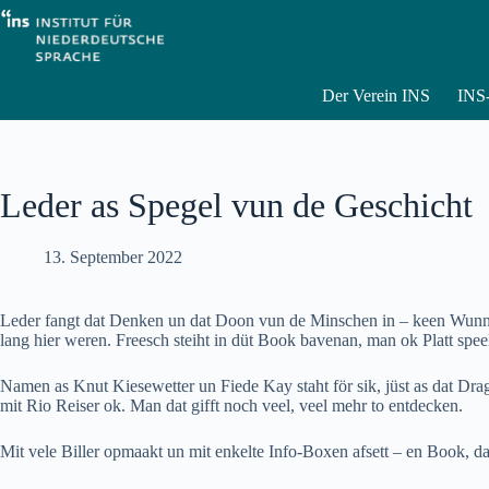
Zum
Inhalt
springen
Der Verein INS
INS-
Leder as Spegel vun de Geschicht
13. September 2022
Leder fangt dat Denken un dat Doon vun de Minschen in – keen Wunner,
lang hier weren. Freesch steiht in düt Book bavenan, man ok Platt spee
Namen as Knut Kiesewetter un Fiede Kay staht för sik, jüst as dat D
mit Rio Reiser ok. Man dat gifft noch veel, veel mehr to entdecken.
Mit vele Biller opmaakt un mit enkelte Info-Boxen afsett – en Book, d