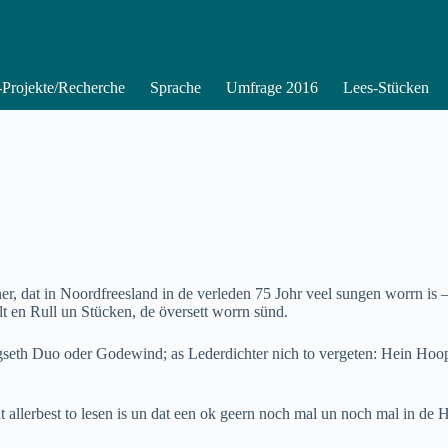
Projekte/Recherche
Sprache
Umfrage 2016
Lees-Stücken
 dat in Noordfreesland in de verleden 75 Johr veel sungen worrn is – 
lt en Rull un Stücken, de översett worrn sünd.
ragseth Duo oder Godewind; as Lederdichter nich to vergeten: Hein Ho
at allerbest to lesen is un dat een ok geern noch mal un noch mal in d