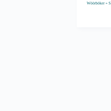
Wöörböker
» 