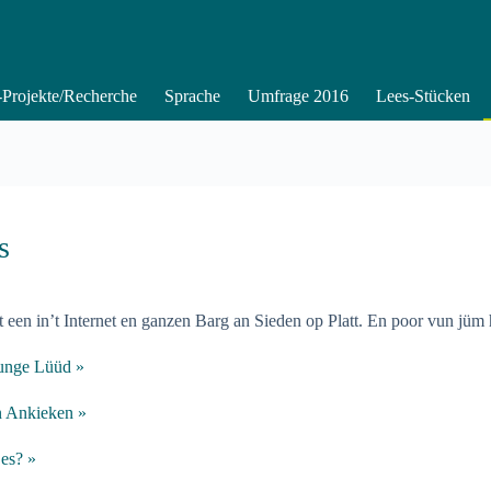
Projekte/Recherche
Sprache
Umfrage 2016
Lees-Stücken
s
 een in’t Internet en ganzen Barg an Sieden op Platt. En poor vun jüm h
junge Lüüd
»
n Ankieken »
’es? »