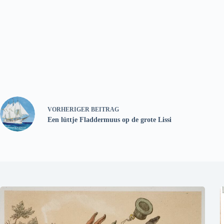
VORHERIGER
BEITRAG
Een lüttje Fladdermuus op de grote Lissi