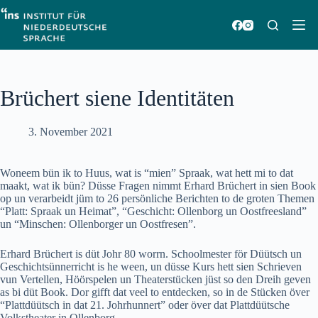
Zum
Inhalt
springen
Brüchert siene Identitäten
3. November 2021
Woneem bün ik to Huus, wat is “mien” Spraak, wat hett mi to dat
maakt, wat ik bün? Düsse Fragen nimmt Erhard Brüchert in sien Book
op un verarbeidt jüm to 26 persönliche Berichten to de groten Themen
“Platt: Spraak un Heimat”, “Geschicht: Ollenborg un Oostfreesland”
un “Minschen: Ollenborger un Oostfresen”.
Erhard Brüchert is düt Johr 80 worrn. Schoolmester för Düütsch un
Geschichtsünnerricht is he ween, un düsse Kurs hett sien Schrieven
vun Vertellen, Höörspelen un Theaterstücken jüst so den Dreih geven
as bi düt Book. Dor gifft dat veel to entdecken, so in de Stücken över
“Plattdüütsch in dat 21. Johrhunnert” oder över dat Plattdüütsche
Volkstheater in Ollenborg.