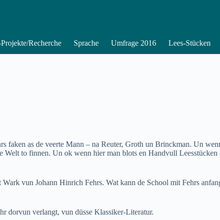
Projekte/Recherche
Sprache
Umfrage 2016
Lees-Stücken
Fehrs faken as de veerte Mann – na Reuter, Groth un Brinckman. Un wen
te Welt to finnen. Un ok wenn hier man blots en Handvull Leesstücken 
 Wark vun Johann Hinrich Fehrs. Wat kann de School mit Fehrs anfange
hr dorvun verlangt, vun düsse Klassiker-Literatur.