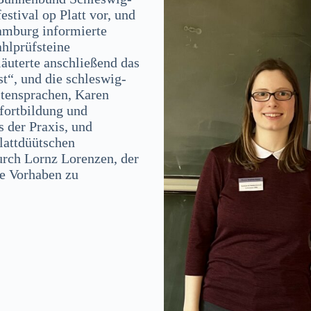
estival op Platt vor, und
Hamburg informierte
hlprüfsteine
äuterte anschließend das
st“, und die schleswig-
itensprachen, Karen
rfortbildung und
s der Praxis, und
plattdüütschen
rch Lornz Lorenzen, der
re Vorhaben zu