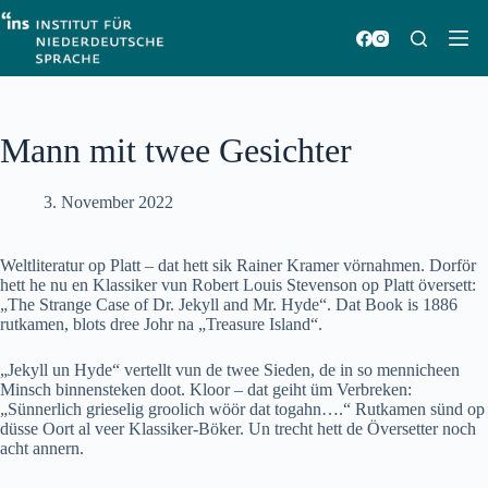
Zum
Inhalt
springen
Mann mit twee Gesichter
3. November 2022
Weltliteratur op Platt – dat hett sik Rainer Kramer vörnahmen. Dorför
hett he nu en Klassiker vun Robert Louis Stevenson op Platt översett:
„The Strange Case of Dr. Jekyll and Mr. Hyde“. Dat Book is 1886
rutkamen, blots dree Johr na „Treasure Island“.
„Jekyll un Hyde“ vertellt vun de twee Sieden, de in so mennicheen
Minsch binnensteken doot. Kloor – dat geiht üm Verbreken:
„Sünnerlich grieselig groolich wöör dat togahn….“ Rutkamen sünd op
düsse Oort al veer Klassiker-Böker. Un trecht hett de Översetter noch
acht annern.