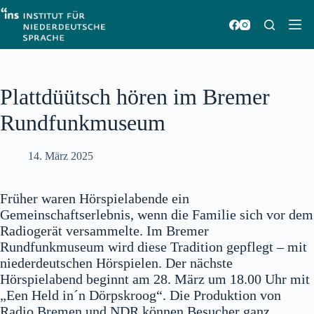
Zum
Inhalt
springen
Plattdüütsch hören im Bremer
Rundfunkmuseum
14. März 2025
Früher waren Hörspielabende ein
Gemeinschaftserlebnis, wenn die Familie sich vor dem
Radiogerät versammelte. Im Bremer
Rundfunkmuseum wird diese Tradition gepflegt – mit
niederdeutschen Hörspielen. Der nächste
Hörspielabend beginnt am 28. März um 18.00 Uhr mit
„Een Held in´n Dörpskroog“. Die Produktion von
Radio Bremen und NDR können Besucher ganz