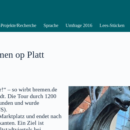
Projekte/Recherche
Sprache
Umfrage 2016
Lees-Stücken
men op Platt
!“ – so wirbt bremen.de
adt. Die Tour durch 1200
tunden und wurde
NS).
Marktplatz und endet nach
nten. Ein Ziel ist
tstadtviertels bei