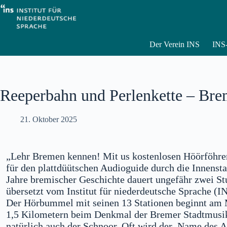
Zum
Inhalt
springen
Der Verein INS
INS-
Reeperbahn und Perlenkette – Bre
21. Oktober 2025
„Lehr Bremen kennen! Mit us kostenlosen Höörföhrer
für den plattdüütschen Audioguide durch die Innenst
Jahre bremischer Geschichte dauert ungefähr zwei S
übersetzt vom Institut für niederdeutsche Sprache (I
Der Hörbummel mit seinen 13 Stationen beginnt am 
1,5 Kilometern beim Denkmal der Bremer Stadtmusika
natürlich auch der Schnoor. Oft wird der Name des Al