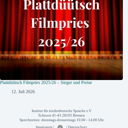
Plattdüütsch Filmpries 2025/26 – Sieger und Preise
12. Juli 2026
Institut für niederdeutsche Sprache e.V
Schnoor 41-43 28195 Bremen
Sprechzeiten: dienstags-donnerstags 10.00 - 14.00 Uhr
Impressum
|
|
Datenschutz