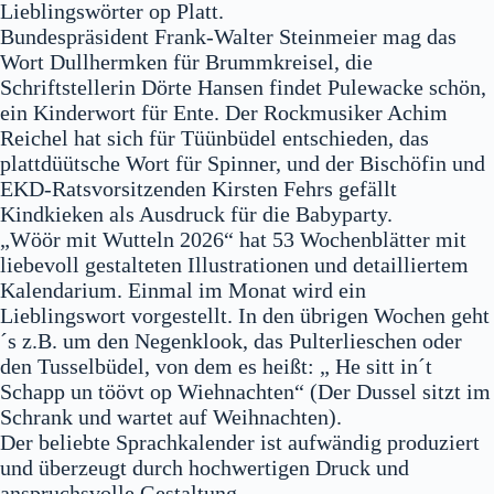
Lieblingswörter op Platt.
Bundespräsident Frank-Walter Steinmeier mag das
Wort Dullhermken für Brummkreisel, die
Schriftstellerin Dörte Hansen findet Pulewacke schön,
ein Kinderwort für Ente. Der Rockmusiker Achim
Reichel hat sich für Tüünbüdel entschieden, das
plattdüütsche Wort für Spinner, und der Bischöfin und
EKD-Ratsvorsitzenden Kirsten Fehrs gefällt
Kindkieken als Ausdruck für die Babyparty.
„Wöör mit Wutteln 2026“ hat 53 Wochenblätter mit
liebevoll gestalteten Illustrationen und detailliertem
Kalendarium. Einmal im Monat wird ein
Lieblingswort vorgestellt. In den übrigen Wochen geht
´s z.B. um den Negenklook, das Pulterlieschen oder
den Tusselbüdel, von dem es heißt: „ He sitt in´t
Schapp un töövt op Wiehnachten“ (Der Dussel sitzt im
Schrank und wartet auf Weihnachten).
Der beliebte Sprachkalender ist aufwändig produziert
und überzeugt durch hochwertigen Druck und
anspruchsvolle Gestaltung.