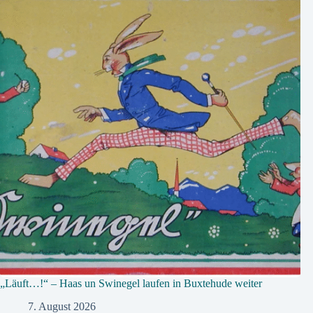
„Läuft…!“ – Haas un Swinegel laufen in Buxtehude weiter
7. August 2026