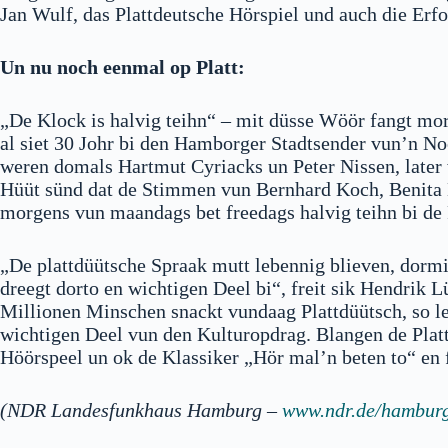
Jan Wulf, das Plattdeutsche Hörspiel und auch die Erf
Un nu noch eenmal op Platt:
„De Klock is halvig teihn“ – mit düsse Wöör fangt mor
al siet 30 Johr bi den Hamborger Stadtsender vun’n No
weren domals Hartmut Cyriacks un Peter Nissen, later 
Hüüt sünd dat de Stimmen vun Bernhard Koch, Benita 
morgens vun maandags bet freedags halvig teihn bi de 
„De plattdüütsche Spraak mutt lebennig blieven, dormit
dreegt dorto en wichtigen Deel bi“, freit sik Hendri
Millionen Minschen snackt vundaag Plattdüütsch, so l
wichtigen Deel vun den Kulturopdrag. Blangen de Plat
Höörspeel un ok de Klassiker „Hör mal’n beten to“ en
(NDR Landesfunkhaus Hamburg –
www.ndr.de/hambur