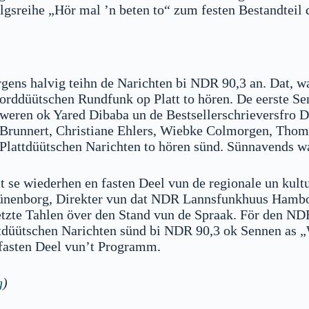
olgsreihe „Hör mal ’n beten to“ zum festen Bestandtei
gens halvig teihn de Narichten bi NDR 90,3 an. Dat, wa
orddüütschen Rundfunk op Platt to hören. De eerste Se
weren ok Yared Dibaba un de Bestsellerschrieversfro D
Brunnert, Christiane Ehlers, Wiebke Colmorgen, Thoma
Plattdüütschen Narichten to hören sünd. Sünnavends wa
 se wiederhen en fasten Deel vun de regionale un kultu
k Lünenborg, Direkter vun dat NDR Lannsfunkhuus Hambo
etzte Tahlen över den Stand vun de Spraak. För den N
tdüütschen Narichten sünd bi NDR 90,3 ok Sennen as „W
 fasten Deel vun’t Programm.
g
)