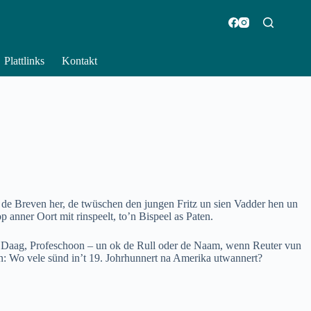
Plattlinks
Kontakt
n de Breven her, de twüschen den jungen Fritz un sien Vadder hen un
anner Oort mit rinspeelt, to’n Bispeel as Paten.
, Daag, Profeschoon – un ok de Rull oder de Naam, wenn Reuter vun
: Wo vele sünd in’t 19. Johrhunnert na Amerika utwannert?