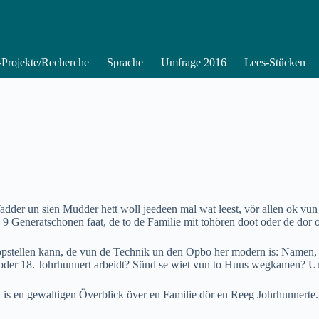
Projekte/Recherche
Sprache
Umfrage 2016
Lees-Stücken
adder un sien Mudder hett woll jeedeen mal wat leest, vör allen ok vu
Generatschonen faat, de to de Familie mit tohören doot oder de dor op 
oopstellen kann, de vun de Technik un den Opbo her modern is: Namen
 oder 18. Johrhunnert arbeidt? Sünd se wiet vun to Huus wegkamen? Un
k is en gewaltigen Överblick över en Familie dör en Reeg Johrhunnerte.