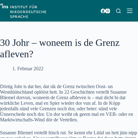
Zum
Inhalt
springen
30 Johr – woneem is de Grenz
afleven?
1. Februar 2022
Dörtig Johr is dat her, dat sik de Grenz twüschen Oost- un
Westdüütschland oplööst hett. In 22 Geschichten vertellt Susanne
Bliemel dorvun, woneem de Grenz afbleven is – mal dicht bi dat
würkliche Leven, mal en Spier wieder dor vun af. In de Köpp
jedenfalls sünd vele Grenzen noch dor, oder beter: sünd vele
Ünnerschede noch dor. Un dor weiht ok geern mal en VEB- oder en
Marktwirtschafts-Wind dör de Vertellen.
Susanne Bliemel vertellt frisch rut. Se kennt ehr Lüüd un hett jüm nipp