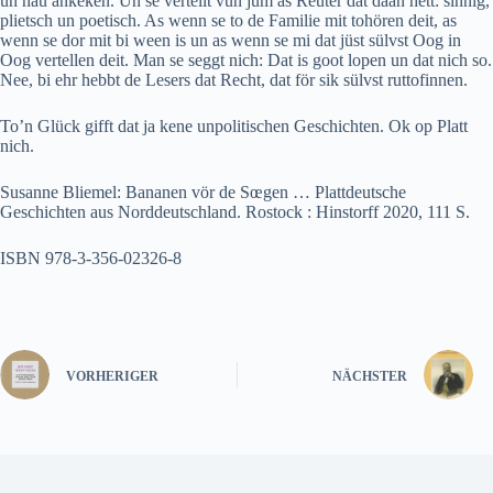
un nau ankeken. Un se vertellt vun jüm as Reuter dat daan hett: sinnig,
plietsch un poetisch. As wenn se to de Familie mit tohören deit, as
wenn se dor mit bi ween is un as wenn se mi dat jüst sülvst Oog in
Oog vertellen deit. Man se seggt nich: Dat is goot lopen un dat nich so.
Nee, bi ehr hebbt de Lesers dat Recht, dat för sik sülvst ruttofinnen.
To’n Glück gifft dat ja kene unpolitischen Geschichten. Ok op Platt
nich.
Susanne Bliemel: Bananen vör de Sœgen … Plattdeutsche
Geschichten aus Norddeutschland. Rostock : Hinstorff 2020, 111 S.
ISBN 978-3-356-02326-8
VORHERIGER
NÄCHSTER