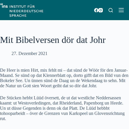
Zum
Inhalt
springen
Mit Bibelversen dör dat Johr
27. Dezember 2021
De Heer is mien Hirt, mix fehlt mi – dat sünd de Wöör för den Januar-
Maand. Se sünd op dat Klennerblatt op, dorto gifft dat en Bild vun den
Bokeler See. Un ünnen sünd de Daag un de Wekendaag to sehn. Mit
de Natur un Gott sien Woort geiht dat so dör dat Johr.
De Stücken hebbt Lüüd översett, de ut dat westliche Neddersassen
kaamt: ut Westoverledingen, dat Rheiderland, Papenborg un Heede.
Un ut düsse Gegenden is denn ok dat Platt. De Lüüd hebbbt
tohooparbeidt – över de Grenzen vun Karkspeel un Glovensrichtung
rut.