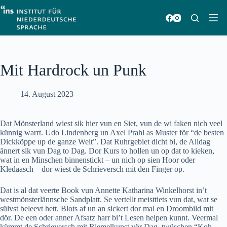
Zum
Inhalt
springen
Mit Hardrock un Punk
14. August 2023
Dat Mönsterland wiest sik hier vun en Siet, vun de wi faken nich veel
künnig warrt. Udo Lindenberg un Axel Prahl as Muster för “de besten
Dickköppe up de ganze Welt”. Dat Ruhrgebiet dicht bi, de Alldag
ännert sik vun Dag to Dag. Dor Kurs to hollen un op dat to kieken,
wat in en Minschen binnenstickt – un nich op sien Hoor oder
Kledaasch – dor wiest de Schrieversch mit den Finger op.
Dat is al dat veerte Book vun Annette Katharina Winkelhorst in’t
westmönsterlännsche Sandplatt. Se vertellt meisttiets vun dat, wat se
sülvst beleevt hett. Blots af un an sickert dor mal en Droombild mit
dör. De een oder anner Afsatz harr bi’t Lesen helpen kunnt. Veermal
kümmt de Schrieversch mit Riemelkunst vör Dag, twüschen “Koh-