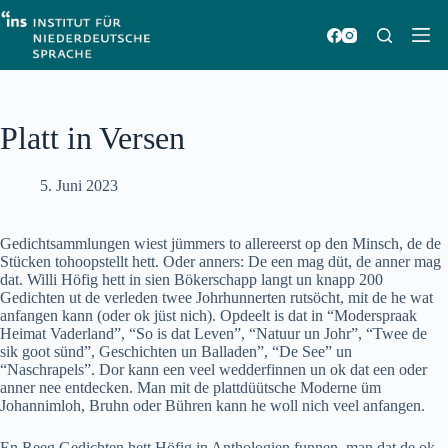
Zum
Inhalt
springen
Platt in Versen
5. Juni 2023
Gedichtsammlungen wiest jümmers to allereerst op den Minsch, de de
Stücken tohoopstellt hett. Oder anners: De een mag düt, de anner mag
dat. Willi Höfig hett in sien Bökerschapp langt un knapp 200
Gedichten ut de verleden twee Johrhunnerten rutsöcht, mit de he wat
anfangen kann (oder ok jüst nich). Opdeelt is dat in “Moderspraak
Heimat Vaderland”, “So is dat Leven”, “Natuur un Johr”, “Twee de
sik goot sünd”, Geschichten un Balladen”, “De See” un
“Naschrapels”. Dor kann een veel wedderfinnen un ok dat een oder
anner nee entdecken. Man mit de plattdüütsche Moderne üm
Johannimloh, Bruhn oder Bühren kann he woll nich veel anfangen.
En Reeg Gedichten hett Höfig in Anthologien funnen, man dat de ok