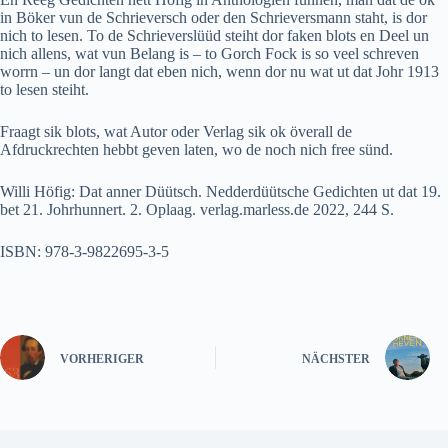
in Böker vun de Schrieversch oder den Schrieversmann staht, is dor
nich to lesen. To de Schrieverslüüd steiht dor faken blots en Deel un
nich allens, wat vun Belang is – to Gorch Fock is so veel schreven
worrn – un dor langt dat eben nich, wenn dor nu wat ut dat Johr 1913
to lesen steiht.
Fraagt sik blots, wat Autor oder Verlag sik ok överall de
Afdruckrechten hebbt geven laten, wo de noch nich free sünd.
Willi Höfig: Dat anner Düütsch. Nedderdüütsche Gedichten ut dat 19.
bet 21. Johrhunnert. 2. Oplaag. verlag.marless.de 2022, 244 S.
ISBN: 978-3-9822695-3-5
VORHERIGER
NÄCHSTER