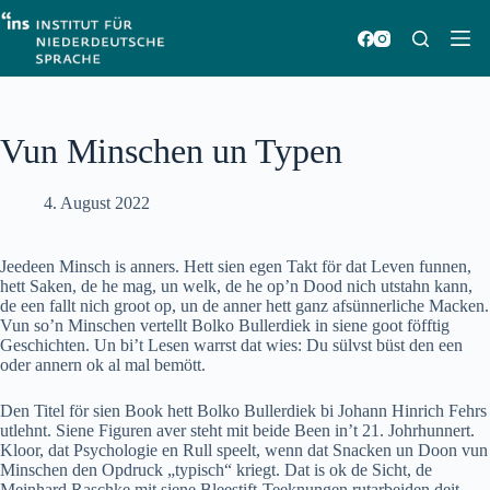
Zum
Inhalt
springen
Vun Minschen un Typen
4. August 2022
Jeedeen Minsch is anners. Hett sien egen Takt för dat Leven funnen,
hett Saken, de he mag, un welk, de he op’n Dood nich utstahn kann,
de een fallt nich groot op, un de anner hett ganz afsünnerliche Macken.
Vun so’n Minschen vertellt Bolko Bullerdiek in siene goot föfftig
Geschichten. Un bi’t Lesen warrst dat wies: Du sülvst büst den een
oder annern ok al mal bemött.
Den Titel för sien Book hett Bolko Bullerdiek bi Johann Hinrich Fehrs
utlehnt. Siene Figuren aver steht mit beide Been in’t 21. Johrhunnert.
Kloor, dat Psychologie en Rull speelt, wenn dat Snacken un Doon vun
Minschen den Opdruck „typisch“ kriegt. Dat is ok de Sicht, de
Meinhard Raschke mit siene Bleestift-Teeknungen rutarbeiden deit.