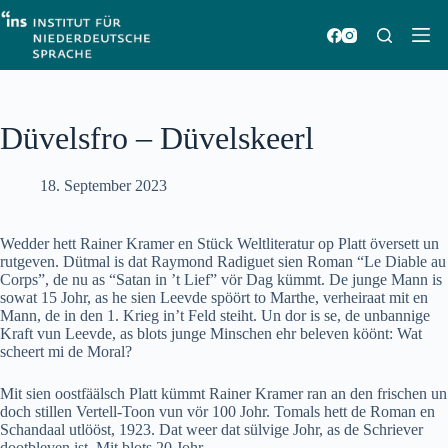
Zum
Inhalt
springen
Düvelsfro – Düvelskeerl
18. September 2023
Wedder hett Rainer Kramer en Stück Weltliteratur op Platt översett un
rutgeven. Dütmal is dat Raymond Radiguet sien Roman “Le Diable au
Corps”, de nu as “Satan in ’t Lief” vör Dag kümmt. De junge Mann is
sowat 15 Johr, as he sien Leevde spöört to Marthe, verheiraat mit en
Mann, de in den 1. Krieg in’t Feld steiht. Un dor is se, de unbannige
Kraft vun Leevde, as blots junge Minschen ehr beleven köönt: Wat
scheert mi de Moral?
Mit sien oostfäälsch Platt kümmt Rainer Kramer ran an den frischen un
doch stillen Vertell-Toon vun vör 100 Johr. Tomals hett de Roman en
Schandaal utlööst, 1923. Dat weer dat sülvige Johr, as de Schriever
dootbleven ist. Mit blots 20 Johr.