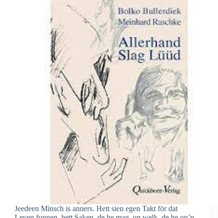
Jeedeen Minsch is anners. Hett sien egen Takt för dat
Leven funnen, hett Saken, de he mag, un welk, de he op’n