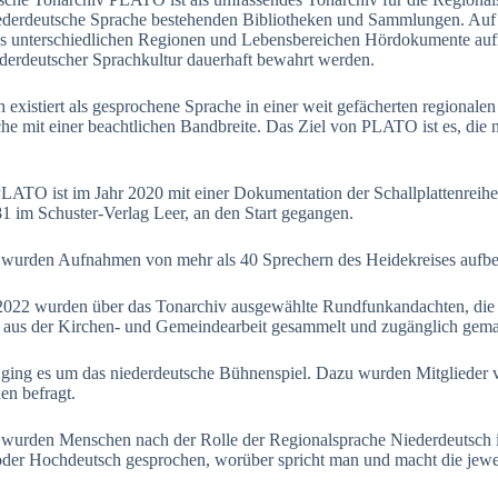
 niederdeutsche Sprache bestehenden Bibliotheken und Sammlungen. Au
aus unterschiedlichen Regionen und Lebensbereichen Hördokumente auf
derdeutscher Sprachkultur dauerhaft bewahrt werden.
 existiert als gesprochene Sprache in einer weit gefächerten regionalen
che mit einer beachtlichen Bandbreite. Das Ziel von PLATO ist es, die n
PLATO ist im Jahr 2020 mit einer Dokumentation der Schallplattenreih
 im Schuster-Verlag Leer, an den Start gegangen.
 wurden Aufnahmen von mehr als 40 Sprechern des Heidekreises aufber
 2022 wurden über das Tonarchiv ausgewählte Rundfunkandachten, die 
e aus der Kirchen- und Gemeindearbeit gesammelt und zugänglich gema
 ging es um das niederdeutsche Bühnenspiel. Dazu wurden Mitglieder 
n befragt.
 wurden Menschen nach der Rolle der Regionalsprache Niederdeutsch i
oder Hochdeutsch gesprochen, worüber spricht man und macht die jewe