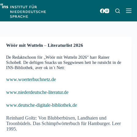
Zum
Inhalt
springen
Wöör mit Wutteln
–
Literaturlist 2026
De Redaktschoon för „Wöör mit Wutteln 2026“ harr Rainer
Schobeß. De deftigen Snacks un Seggwiesen hett he rutsöcht in de
INS-Bibliothek, aver ok in´t Nett:
www.woerterbuchnetz.de
www.niederdeutsche-literatur.de
www.deutsche-digitale-bibliothek.de
Reinhard Goltz: Von Blubberbüxen, Landhaien und
Troonbüdels. Das Schimpfwörterbuch für Hamburger. Leer
1995.