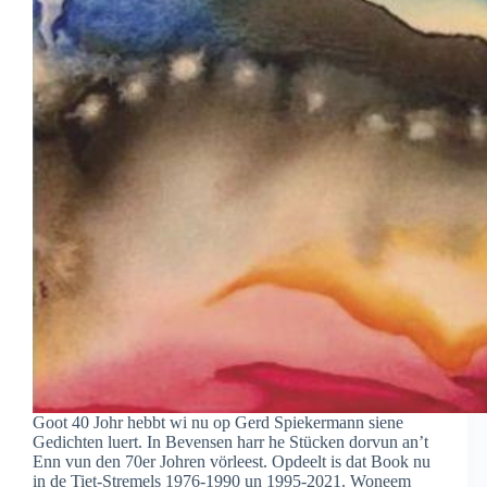
Goot 40 Johr hebbt wi nu op Gerd Spiekermann siene
Gedichten luert. In Bevensen harr he Stücken dorvun an’t
Enn vun den 70er Johren vörleest. Opdeelt is dat Book nu
in de Tiet-Stremels 1976-1990 un 1995-2021. Woneem