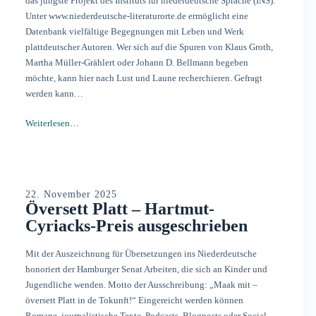
das jüngste Projekt des Instituts für niederdeutsche Sprache (INS).
Unter www.niederdeutsche-literaturorte.de ermöglicht eine
Datenbank vielfältige Begegnungen mit Leben und Werk
plattdeutscher Autoren. Wer sich auf die Spuren von Klaus Groth,
Martha Müller-Grählert oder Johann D. Bellmann begeben
möchte, kann hier nach Lust und Laune recherchieren. Gefragt
werden kann…
Weiterlesen…
22. November 2025
Översett Platt – Hartmut-
Cyriacks-Preis ausgeschrieben
Mit der Auszeichnung für Übersetzungen ins Niederdeutsche
honoriert der Hamburger Senat Arbeiten, die sich an Kinder und
Jugendliche wenden. Motto der Ausschreibung: „Maak mit –
översett Platt in de Tokunft!“ Eingereicht werden können
Romane, journalistische Texte, Podcasts, Blogposts oder Social-